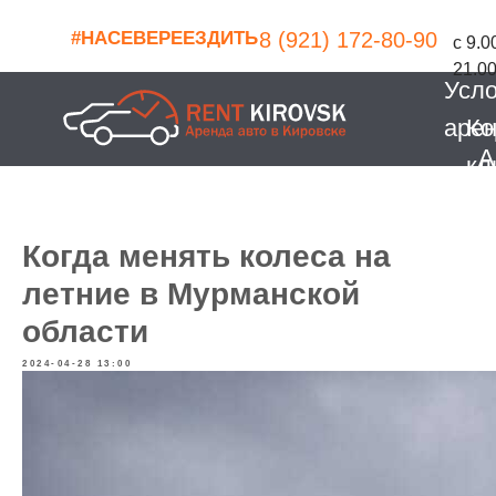
#НАСЕВЕРЕЕЗДИТЬ
8 (921) 172-80-90
с 9.0
21.0
Усл
аре
Ко
А
кл
Когда менять колеса на
летние в Мурманской
области
2024-04-28 13:00